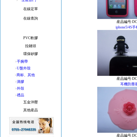
生産部門
在線定單
在線查詢
産品編号:DC
iphone5/4S
産品展示
PVC軟膠
拉鏈頭
環保矽膠
手腕帶
U盤外殼
商标、其他
産品編号:DC
滴膠
耳機防塵
外殼
禮品
五金沖壓
其他産品
産品編号:DC